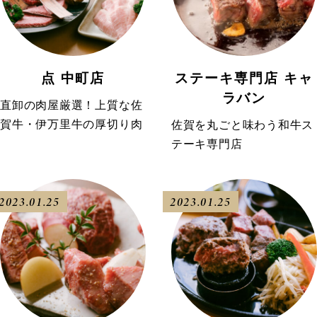
点 中町店
ステーキ専門店 キャ
ラバン
直卸の肉屋厳選！上質な佐
賀牛・伊万里牛の厚切り肉
佐賀を丸ごと味わう和牛ス
テーキ専門店
2023.01.25
2023.01.25