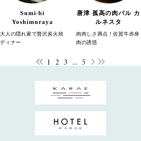
Sumi-bi
唐津 孤高の肉バル カ
Yoshimuraya
ルネスタ
大人の隠れ家で贅沢炭火焼
肉肉しさ満点！佐賀牛赤身
ディナー
肉の誘惑
1
2
3
…
5