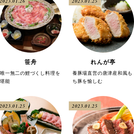
2023.01.26
2023.01.25
笹舟
れんが亭
唯一無二の鯉づくし料理を
養豚場直営の唐津産和風も
堪能
ち豚を愉しむ
2023.01.25
2023.01.25