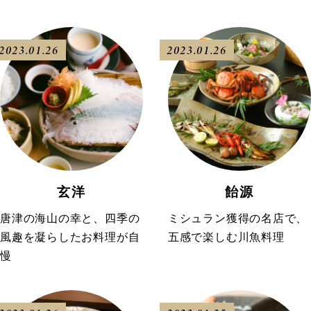
2023.01.26
2023.01.26
玄洋
飴源
唐津の海山の幸と、四季の
ミシュラン獲得の名店で、
風趣を凝らしたお料理が自
五感で楽しむ川魚料理
慢