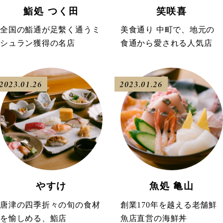
鮨処 つく田
笑咲喜
全国の鮨通が足繫く通うミ
美食通り 中町で、地元の
シュラン獲得の名店
食通から愛される人気店
2023.01.26
2023.01.26
やすけ
魚処 亀山
唐津の四季折々の旬の食材
創業170年を越える老舗鮮
を愉しめる、鮨店
魚店直営の海鮮丼