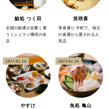
鮨処 つく田
笑咲喜
全国の鮨通が足繫く通
美食通り 中町で、地元
うミシュラン獲得の名
の食通から愛される人
店
気店
2023.01.26
2023.01.26
やすけ
魚処 亀山