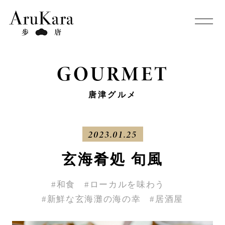
GOURMET
唐津グルメ
2023.01.25
玄海肴処 旬風
#和食
#ローカルを味わう
#新鮮な玄海灘の海の幸
#居酒屋