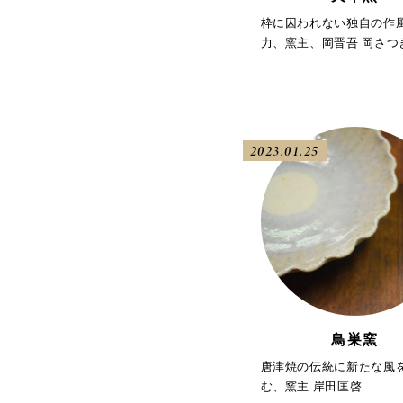
枠に囚われない独自の作
力、窯主、岡晋吾 岡さつ
2023.01.25
鳥巣窯
唐津焼の伝統に新たな風
む、窯主 岸田匡啓