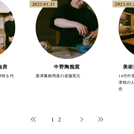
2023.01.25
2023.01.
陶房
中野陶痴窯
美術
津焼を代
唐津藩御用達の老舗窯元
14代
津焼の
売
1
2