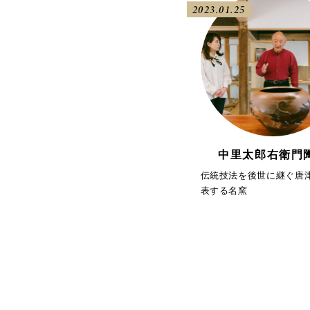
2023.01.25
中里太郎右衛門
伝統技法を後世に継ぐ唐
表する名窯