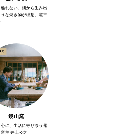
ら離れない、畑から生み出
ような焼き物が理想、窯主
子
25
鏡山窯
中心に、生活に寄り添う器
窯主 井上公之