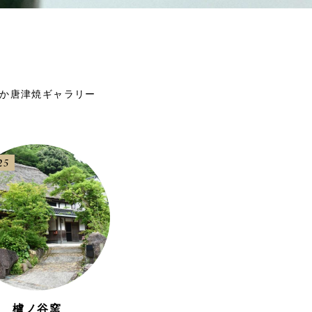
なか唐津焼ギャラリー
25
櫨ノ谷窯