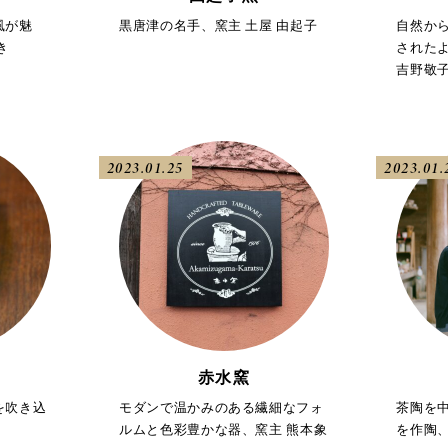
風が魅
黒唐津の名手、窯主 土屋 由起子
自然か
き
された
吉野敬
2023.01.25
2023.01.
赤水窯
を吹き込
モダンで温かみのある繊細なフォ
茶陶を
ルムと色彩豊かな器、窯主 熊本象
を作陶、