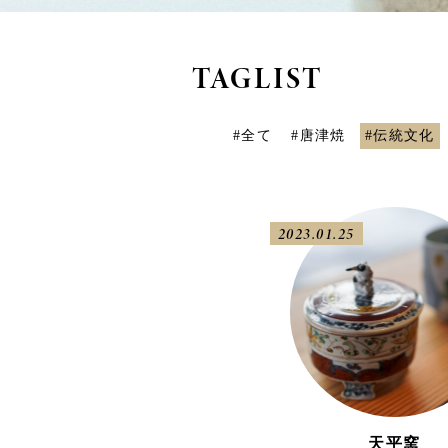
TAGLIST
#全て
#唐津焼
#伝統文化
2023.01.25
天平窯