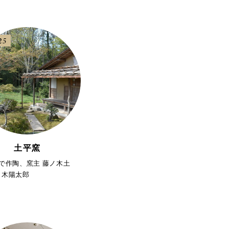
25
土平窯
で作陶、窯主 藤ノ木土
ノ木陽太郎