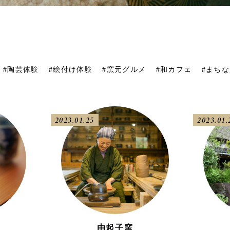
#陶芸体験
#絵付け体験
#窯元グルメ
#和カフェ
#まち
2023.01.25
2023.01.
由起子窯