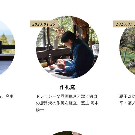
2023.01.25
2023.01.
作礼窯
る、窯主
ドレッシーな雰囲気さえ漂う独自
親子2代
の唐津焼の作風を確立、窯主 岡本
平・藤
修一