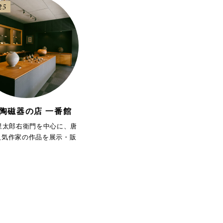
25
陶磁器の店 一番館
中里太郎右衛門を中心に、唐
人気作家の作品を展示・販