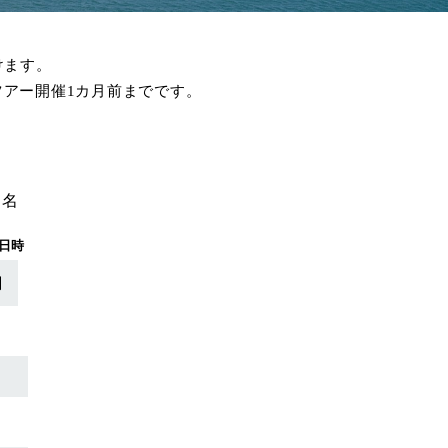
けます。
はツアー開催1カ月前までです。
名
日時